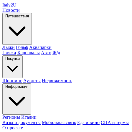
Italy
2U
Новости
Путешествия
Лыжи
Гольф
Аквапарки
Пляжи
Карнавалы
Авто
Ж/д
Покупки
Шоппинг
Аутлеты
Недвижимость
Информация
Регионы Италии
Визы и документы
Мобильная связь
Еда и вино
СПА и термы
О проекте