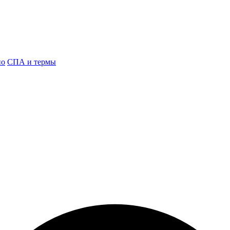
но
СПА и термы