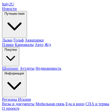
Italy
2U
Новости
Путешествия
Лыжи
Гольф
Аквапарки
Пляжи
Карнавалы
Авто
Ж/д
Покупки
Шоппинг
Аутлеты
Недвижимость
Информация
Регионы Италии
Визы и документы
Мобильная связь
Еда и вино
СПА и термы
О проекте