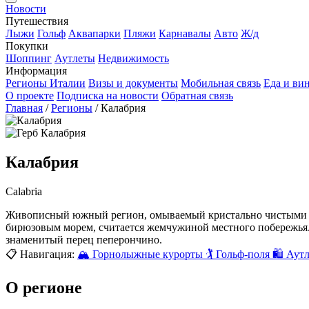
Новости
Путешествия
Лыжи
Гольф
Аквапарки
Пляжи
Карнавалы
Авто
Ж/д
Покупки
Шоппинг
Аутлеты
Недвижимость
Информация
Регионы Италии
Визы и документы
Мобильная связь
Еда и ви
О проекте
Подписка на новости
Обратная связь
Главная
/
Регионы
/
Калабрия
Калабрия
Calabria
Живописный южный регион, омываемый кристально чистыми во
бирюзовым морем, считается жемчужиной местного побережья.
знаменитый перец пеперончино.
📋 Навигация:
🏔 Горнолыжные курорты
🏌️ Гольф-поля
🛍 Аут
О регионе