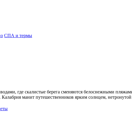
но
СПА и термы
дами, где скалистые берега сменяются белоснежными пляжами.
 Калабрия манит путешественников ярким солнцем, нетронутой
леты