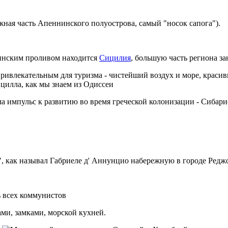
жная часть Апеннинского полуострова, самый "носок сапога").
инским проливом находится
Сицилия
, большую часть региона з
ривлекательным для туризма - чистейший воздух и море, красивы
а импульс к развитию во время греческой колонизации - Сибар
алии", как называл Габриеле д' Аннунцио набережную в городе Ред
 всех коммунистов
ми, замками, морской кухней.