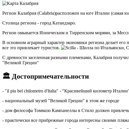
Регион Калабрия (Calabria)расположен на юге Италии (самая ю
Столица региона - город Катандзаро.
Регион омывается Ионическим и Тирренским морями, за Месс
В основном аграрный характер экономики региона делает его п
все это привлекает туристов.
С древности заселенная разными племенами, Калабрия получил
"Великой Греции"
🏛 Достопримечательности
- "il piu bel chilometro d'Italia" - "Красивейший километр Ит
- национальный музей "Великой Греции" в этом же городе
- дом философа Томмазо Кампанеллы в Стило должен привлечь
- практически все прибрежные города интересны своими пляжа