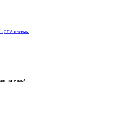
но
СПА и термы
Напишите нам!