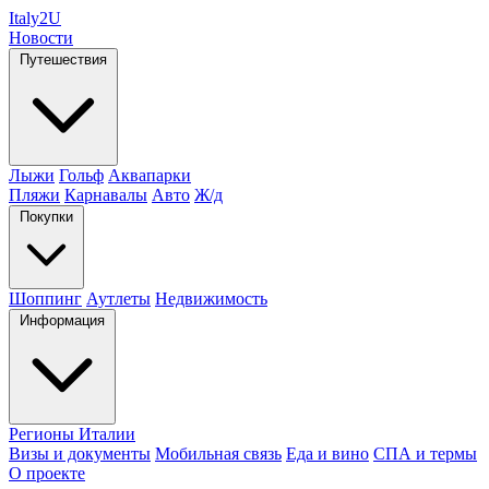
Italy
2U
Новости
Путешествия
Лыжи
Гольф
Аквапарки
Пляжи
Карнавалы
Авто
Ж/д
Покупки
Шоппинг
Аутлеты
Недвижимость
Информация
Регионы Италии
Визы и документы
Мобильная связь
Еда и вино
СПА и термы
О проекте