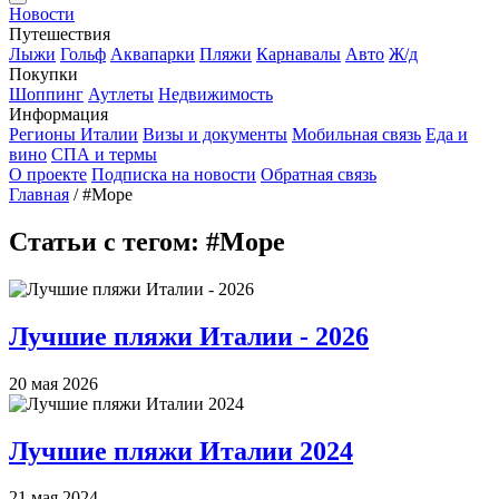
Новости
Путешествия
Лыжи
Гольф
Аквапарки
Пляжи
Карнавалы
Авто
Ж/д
Покупки
Шоппинг
Аутлеты
Недвижимость
Информация
Регионы Италии
Визы и документы
Мобильная связь
Еда и
вино
СПА и термы
О проекте
Подписка на новости
Обратная связь
Главная
/
#Море
Статьи с тегом: #Море
Лучшие пляжи Италии - 2026
20 мая 2026
Лучшие пляжи Италии 2024
21 мая 2024