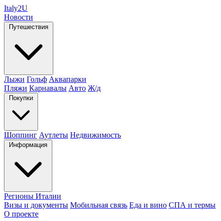
Italy
2U
Новости
Путешествия
Лыжи
Гольф
Аквапарки
Пляжи
Карнавалы
Авто
Ж/д
Покупки
Шоппинг
Аутлеты
Недвижимость
Информация
Регионы Италии
Визы и документы
Мобильная связь
Еда и вино
СПА и термы
О проекте