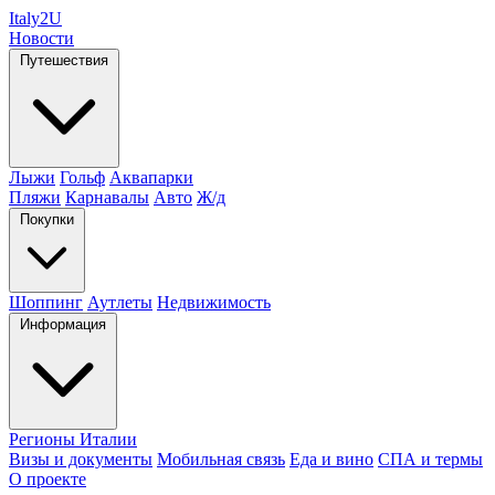
Italy
2U
Новости
Путешествия
Лыжи
Гольф
Аквапарки
Пляжи
Карнавалы
Авто
Ж/д
Покупки
Шоппинг
Аутлеты
Недвижимость
Информация
Регионы Италии
Визы и документы
Мобильная связь
Еда и вино
СПА и термы
О проекте