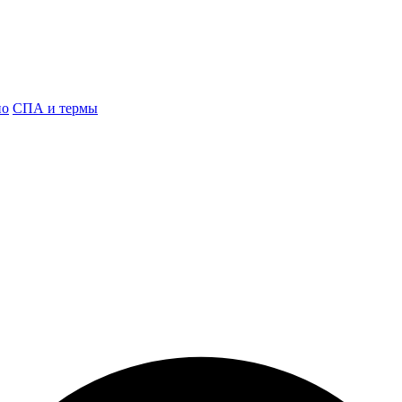
но
СПА и термы