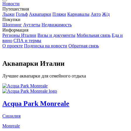
Новости
Путешествия
Лыжи
Гольф
Аквапарки
Пляжи
Карнавалы
Авто
Ж/д
Покупки
Шоппинг
Аутлеты
Недвижимость
Информация
Регионы Италии
Визы и документы
Мобильная связь
Еда и
вино
СПА и термы
О проекте
Подписка на новости
Обратная связь
Аквапарки Италии
Лучшие аквапарки для семейного отдыха
Acqua Park Monreale
Сицилия
Monreale