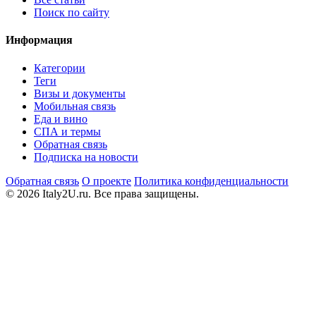
Поиск по сайту
Информация
Категории
Теги
Визы и документы
Мобильная связь
Еда и вино
СПА и термы
Обратная связь
Подписка на новости
Обратная связь
О проекте
Политика конфиденциальности
© 2026 Italy2U.ru. Все права защищены.
Мы используем файлы cookie (Google Analytics) для анализа
посещаемости и показа релевантной рекламы. Продолжая
использовать сайт, вы соглашаетесь с
политикой
конфиденциальности
.