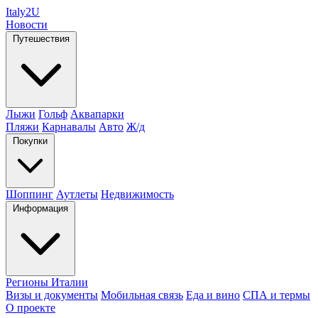
Italy
2U
Новости
Путешествия
Лыжи
Гольф
Аквапарки
Пляжи
Карнавалы
Авто
Ж/д
Покупки
Шоппинг
Аутлеты
Недвижимость
Информация
Регионы Италии
Визы и документы
Мобильная связь
Еда и вино
СПА и термы
О проекте