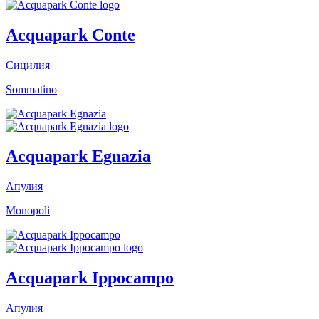
Acquapark Conte
Сицилия
Sommatino
Acquapark Egnazia
Апулия
Monopoli
Acquapark Ippocampo
Апулия