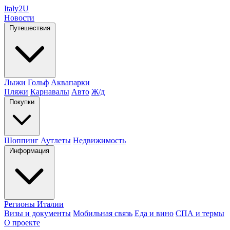
Italy
2U
Новости
Путешествия
Лыжи
Гольф
Аквапарки
Пляжи
Карнавалы
Авто
Ж/д
Покупки
Шоппинг
Аутлеты
Недвижимость
Информация
Регионы Италии
Визы и документы
Мобильная связь
Еда и вино
СПА и термы
О проекте