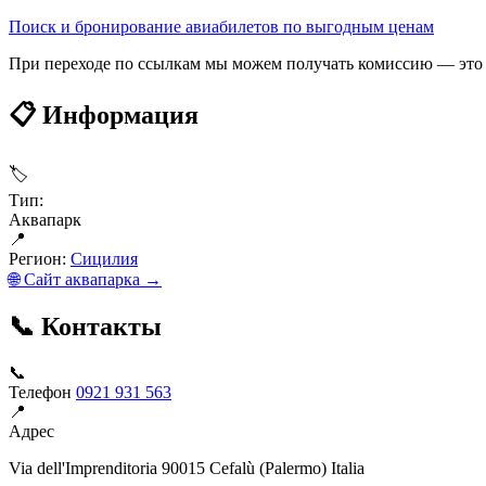
Поиск и бронирование авиабилетов по выгодным ценам
При переходе по ссылкам мы можем получать комиссию — это 
📋 Информация
🏷
Тип:
Аквапарк
📍
Регион:
Сицилия
🌐 Сайт аквапарка →
📞 Контакты
📞
Телефон
0921 931 563
📍
Адрес
Via dell'Imprenditoria 90015 Cefalù (Palermo) Italia