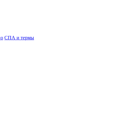
но
СПА и термы