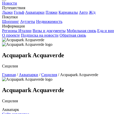
Новости
Путешествия
Лыжи
Гольф
Аквапарки
Пляжи
Карнавалы
Авто
Ж/д
Покупки
Шоппинг
Аутлеты
Недвижимость
Информация
Регионы Италии
Визы и документы
Мобильная связь
Еда и ви
О проекте
Подписка на новости
Обратная связь
Acquapark Acquaverde
Сицилия
Главная
/
Аквапарки
/
Сицилия
/
Acquapark Acquaverde
Acquapark Acquaverde
Сицилия
Аквапарк