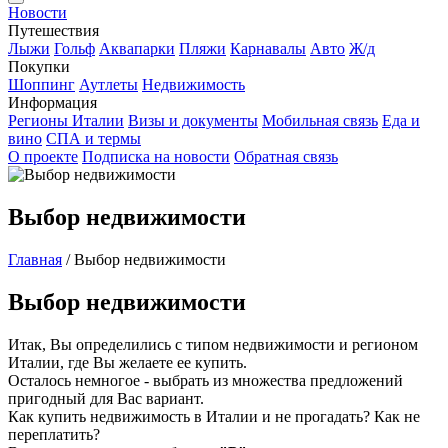
Новости
Путешествия
Лыжи
Гольф
Аквапарки
Пляжи
Карнавалы
Авто
Ж/д
Покупки
Шоппинг
Аутлеты
Недвижимость
Информация
Регионы Италии
Визы и документы
Мобильная связь
Еда и
вино
СПА и термы
О проекте
Подписка на новости
Обратная связь
Выбор недвижимости
Главная
/
Выбор недвижимости
Выбор недвижимости
Итак, Вы определились с типом недвижимости и регионом
Италии, где Вы желаете ее купить.
Осталось немногое - выбрать из множества предложений
пригодный для Вас вариант.
Как купить недвижимость в Италии и не прогадать? Как не
переплатить?