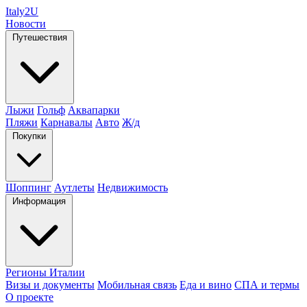
Italy
2U
Новости
Путешествия
Лыжи
Гольф
Аквапарки
Пляжи
Карнавалы
Авто
Ж/д
Покупки
Шоппинг
Аутлеты
Недвижимость
Информация
Регионы Италии
Визы и документы
Мобильная связь
Еда и вино
СПА и термы
О проекте