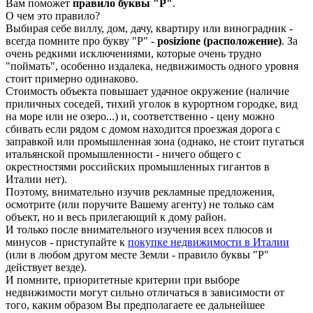
Вам поможет
правило буквы "P"
.
О чем это правило?
Выбирая себе виллу, дом, дачу, квартиру или виноградник -
всегда помните про букву "P" -
posizione (расположение)
. За
очень редкими исключениями, которые очень трудно
"поймать", особенно издалека, недвижимость одного уровня
стоит примерно одинаково.
Стоимость объекта повышает удачное окружение (наличие
приличных соседей, тихий уголок в курортном городке, вид
на море или не озеро...) и, соответственно - цену можно
сбивать если рядом с домом находится проезжая дорога с
заправкой или промышленная зона (однако, не стоит пугаться
итальянской промышленности - ничего общего с
окрестностями российских промышленных гигантов в
Италии нет).
Поэтому, внимательно изучив рекламные предложения,
осмотрите (или поручите Вашему агенту) не только сам
объект, но и весь прилегающий к дому район.
И только после внимательного изучения всех плюсов и
минусов - приступайте к
покупке недвижимости в Италии
(или в любом другом месте Земли - правило буквы "P"
действует везде).
И помните, приоритетные критерии при выборе
недвижимости могут сильно отличаться в зависимости от
того, каким образом Вы предполагаете ее дальнейшее