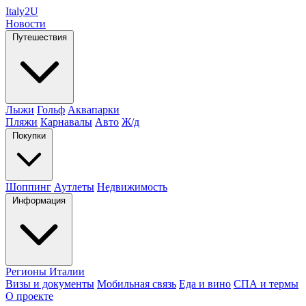
Italy
2U
Новости
Путешествия
Лыжи
Гольф
Аквапарки
Пляжи
Карнавалы
Авто
Ж/д
Покупки
Шоппинг
Аутлеты
Недвижимость
Информация
Регионы Италии
Визы и документы
Мобильная связь
Еда и вино
СПА и термы
О проекте