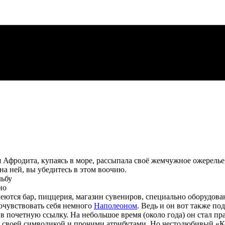
я Афродита, купаясь в море, рассыпала своё жемчужное ожерелье
на ней, вы убедитесь в этом воочию.
но
еются бар, пиццерия, магазин сувениров, специально оборудова
почувствовать себя немного
Наполеоном
. Ведь и он вот также по
у в почетную ссылку. На небольшое время (около года) он стал 
о своей символикой и прочими атрибутами. Но честолюбивый «К