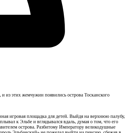
, и из этих жемчужин появились острова Тосканского
нная игровая площадка для детей. Выйдя на верхнюю палубу,
дплывал к Эльбе и вглядывался вдаль, думая о том, что его
правителем острова. Разбитому Императору великодушные
ороль Эльбанский» не пожелал выйти на пенсию, сбежав в