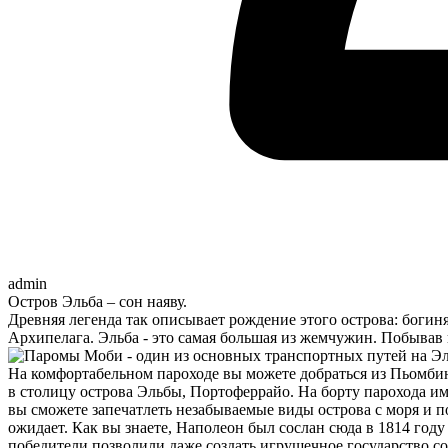
admin
Остров Эльба – сон наяву.
Древняя легенда так описывает рождение этого острова: богин
Архипелага. Эльба - это самая большая из жемчужин. Побывав 
На комфортабельном пароходе вы можете добраться из Пьомби
в столицу острова Эльбы, Портоферрайо. На борту парохода им
вы сможете запечатлеть незабываемые виды острова с моря и 
ожидает. Как вы знаете, Наполеон был сослан сюда в 1814 год
победители позволили даже создать игрушечное государство с