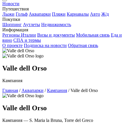
Новости
Путешествия
Лыжи
Гольф
Аквапарки
Пляжи
Карнавалы
Авто
Ж/д
Покупки
Шоппинг
Аутлеты
Недвижимость
Информация
Регионы Италии
Визы и документы
Мобильная связь
Еда и
вино
СПА и термы
О проекте
Подписка на новости
Обратная связь
Valle dell Orso
Кампания
Главная
/
Аквапарки
/
Кампания
/
Valle dell Orso
Valle dell Orso
Кампания — S. Maria la Bruna, Torre del Greco