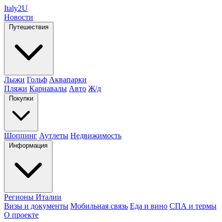
Italy
2U
Новости
Путешествия
Лыжи
Гольф
Аквапарки
Пляжи
Карнавалы
Авто
Ж/д
Покупки
Шоппинг
Аутлеты
Недвижимость
Информация
Регионы Италии
Визы и документы
Мобильная связь
Еда и вино
СПА и термы
О проекте