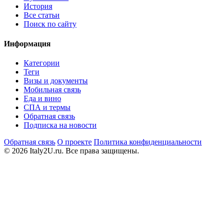
История
Все статьи
Поиск по сайту
Информация
Категории
Теги
Визы и документы
Мобильная связь
Еда и вино
СПА и термы
Обратная связь
Подписка на новости
Обратная связь
О проекте
Политика конфиденциальности
© 2026 Italy2U.ru. Все права защищены.
Мы используем файлы cookie (Google Analytics) для анализа
посещаемости и показа релевантной рекламы. Продолжая