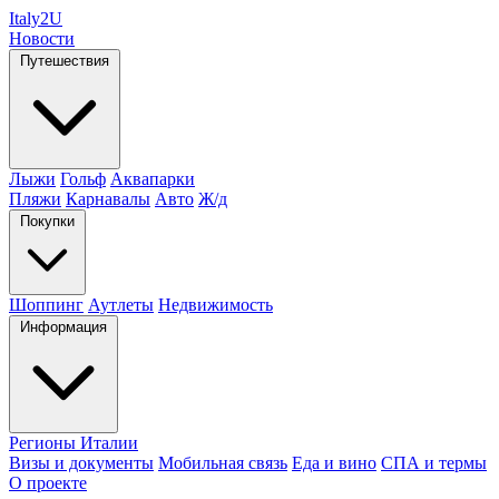
Italy
2U
Новости
Путешествия
Лыжи
Гольф
Аквапарки
Пляжи
Карнавалы
Авто
Ж/д
Покупки
Шоппинг
Аутлеты
Недвижимость
Информация
Регионы Италии
Визы и документы
Мобильная связь
Еда и вино
СПА и термы
О проекте