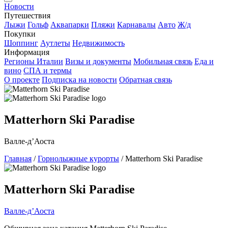
Новости
Путешествия
Лыжи
Гольф
Аквапарки
Пляжи
Карнавалы
Авто
Ж/д
Покупки
Шоппинг
Аутлеты
Недвижимость
Информация
Регионы Италии
Визы и документы
Мобильная связь
Еда и
вино
СПА и термы
О проекте
Подписка на новости
Обратная связь
Matterhorn Ski Paradise
Валле-д’Аоста
Главная
/
Горнолыжные курорты
/
Matterhorn Ski Paradise
Matterhorn Ski Paradise
Валле-д’Аоста