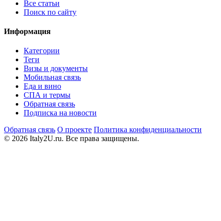
Все статьи
Поиск по сайту
Информация
Категории
Теги
Визы и документы
Мобильная связь
Еда и вино
СПА и термы
Обратная связь
Подписка на новости
Обратная связь
О проекте
Политика конфиденциальности
© 2026 Italy2U.ru. Все права защищены.
Мы используем файлы cookie (Google Analytics) для анализа
посещаемости и показа релевантной рекламы. Продолжая
использовать сайт, вы соглашаетесь с
политикой
конфиденциальности
.