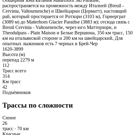
Обширная зона катания Matterhorn Ski Paradise,
распространяется на промежность между Италией (Breuil -
Cervinia, Valtournenche) и Швейцарии (Церматт), настоящий
рай, который простирается от Ротхорн (3103 м), Горнерграт
(3089 м) до Matterhorn Glacier Paradise (3883 м); отсюда связь с
Breuil Cervinia - Valtournenche, через юго Маттерхорн, и
Theodulpass - Plain Maison и Белые Вершины, 350 км трасс, 150
км на итальянской стороне и 200 км на швейцарский, Для
опытных лыжников есть 7 черных в Брей-Чер
1620-3899
Высота (м)
перепад 2279 м
112
Трасс всего
314
Км трасс
42
Подъёмников
Трассы по сложности
Синие
26
трасс · 70 км
Красные