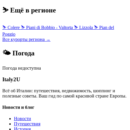
⛷️ Ещё в регионе
⛷
Colere
⛷
Piani di Bobbio - Valtorta
⛷
Lizzola
⛷
Pian del
Poggio
Все курорты региона →
🌤 Погода
Погода недоступна
Italy
2U
Всё об Италии: путешествия, недвижимость, шоппинг и
полезные советы. Ваш гид по самой красивой стране Европы.
Новости и блог
Новости
Путешествия
История