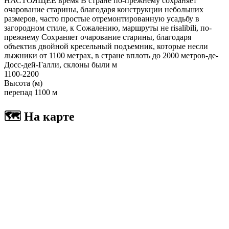
НАСТОЯЩЕЕ время В стране по-прежнему сохраняет
очарование старины, благодаря конструкции небольших
размеров, часто простые отремонтированную усадьбу в
загородном стиле, к Сожалению, маршруты не risalibili, по-
прежнему Сохраняет очарование старины, благодаря
объектив двойной кресельный подъемник, которые несли
лыжники от 1100 метрах, в стране вплоть до 2000 метров-де-
Досс-дей-Галли, склоны были м
1100-2200
Высота (м)
перепад 1100 м
🗺 На карте