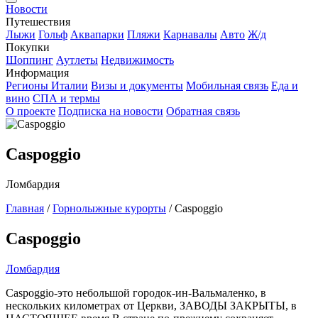
Новости
Путешествия
Лыжи
Гольф
Аквапарки
Пляжи
Карнавалы
Авто
Ж/д
Покупки
Шоппинг
Аутлеты
Недвижимость
Информация
Регионы Италии
Визы и документы
Мобильная связь
Еда и
вино
СПА и термы
О проекте
Подписка на новости
Обратная связь
Caspoggio
Ломбардия
Главная
/
Горнолыжные курорты
/
Caspoggio
Caspoggio
Ломбардия
Caspoggio-это небольшой городок-ин-Вальмаленко, в
нескольких километрах от Церкви, ЗАВОДЫ ЗАКРЫТЫ, в