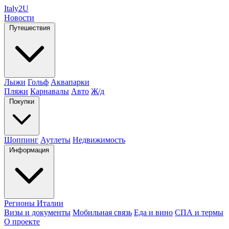
Italy
2U
Новости
Путешествия
Лыжи
Гольф
Аквапарки
Пляжи
Карнавалы
Авто
Ж/д
Покупки
Шоппинг
Аутлеты
Недвижимость
Информация
Регионы Италии
Визы и документы
Мобильная связь
Еда и вино
СПА и термы
О проекте