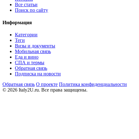
Все статьи
Поиск по сайту
Информация
Категории
Теги
Визы и документы
Мобильная связь
Еда и вино
СПА и термы
Обратная связь
Подписка на новости
Обратная связь
О проекте
Политика конфиденциальности
© 2026 Italy2U.ru. Все права защищены.
Мы используем файлы cookie (Google Analytics) для анализа
посещаемости и показа релевантной рекламы. Продолжая
использовать сайт, вы соглашаетесь с
политикой