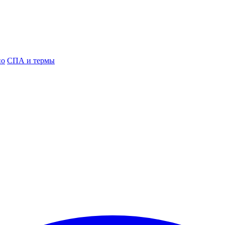
но
СПА и термы