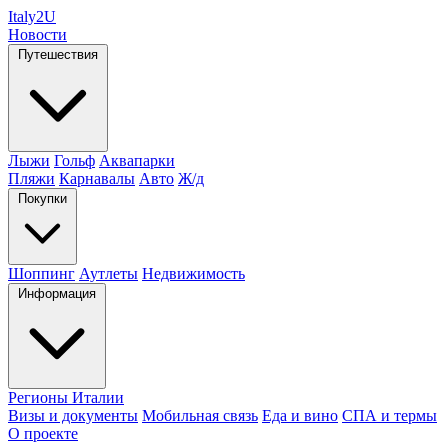
Italy
2U
Новости
Путешествия
Лыжи
Гольф
Аквапарки
Пляжи
Карнавалы
Авто
Ж/д
Покупки
Шоппинг
Аутлеты
Недвижимость
Информация
Регионы Италии
Визы и документы
Мобильная связь
Еда и вино
СПА и термы
О проекте