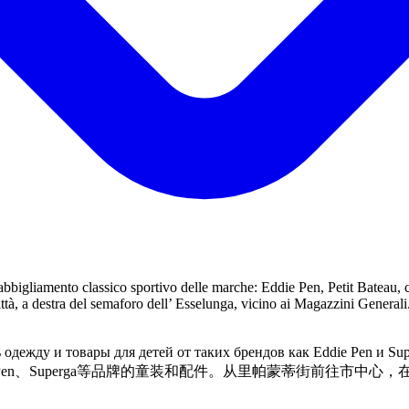
abbigliamento classico sportivo delle marche: Eddie Pen, Petit Bateau
à, a destra del semaforo dell’ Esselunga, vicino ai Magazzini Generali
о купить одежду и товары для детей от таких брендов как 
ddie Pen、Superga等品牌的童装和配件。从里帕蒙蒂街前往市中心，