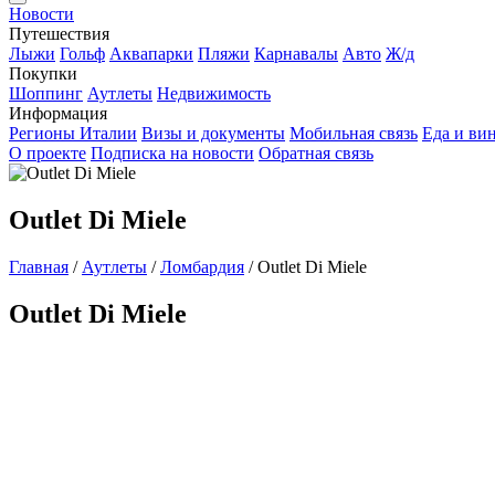
Новости
Путешествия
Лыжи
Гольф
Аквапарки
Пляжи
Карнавалы
Авто
Ж/д
Покупки
Шоппинг
Аутлеты
Недвижимость
Информация
Регионы Италии
Визы и документы
Мобильная связь
Еда и ви
О проекте
Подписка на новости
Обратная связь
Outlet Di Miele
Главная
/
Аутлеты
/
Ломбардия
/
Outlet Di Miele
Outlet Di Miele