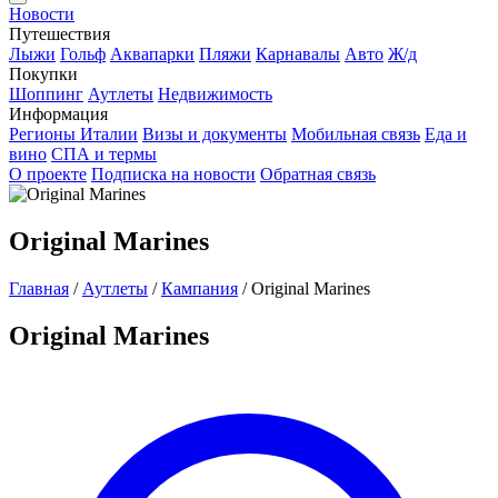
Новости
Путешествия
Лыжи
Гольф
Аквапарки
Пляжи
Карнавалы
Авто
Ж/д
Покупки
Шоппинг
Аутлеты
Недвижимость
Информация
Регионы Италии
Визы и документы
Мобильная связь
Еда и
вино
СПА и термы
О проекте
Подписка на новости
Обратная связь
Original Marines
Главная
/
Аутлеты
/
Кампания
/
Original Marines
Original Marines