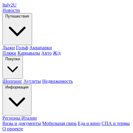
Italy
2U
Новости
Путешествия
Лыжи
Гольф
Аквапарки
Пляжи
Карнавалы
Авто
Ж/д
Покупки
Шоппинг
Аутлеты
Недвижимость
Информация
Регионы Италии
Визы и документы
Мобильная связь
Еда и вино
СПА и термы
О проекте