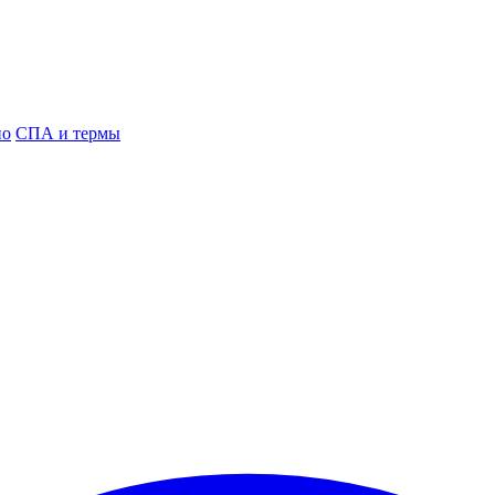
но
СПА и термы