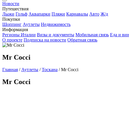
Новости
Путешествия
Лыжи
Гольф
Аквапарки
Пляжи
Карнавалы
Авто
Ж/д
Покупки
Шоппинг
Аутлеты
Недвижимость
Информация
Регионы Италии
Визы и документы
Мобильная связь
Еда и ви
О проекте
Подписка на новости
Обратная связь
Mr Cocci
Главная
/
Аутлеты
/
Тоскана
/
Mr Cocci
Mr Cocci