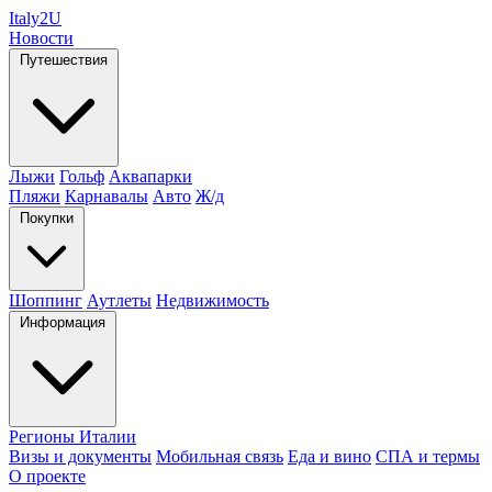
Italy
2U
Новости
Путешествия
Лыжи
Гольф
Аквапарки
Пляжи
Карнавалы
Авто
Ж/д
Покупки
Шоппинг
Аутлеты
Недвижимость
Информация
Регионы Италии
Визы и документы
Мобильная связь
Еда и вино
СПА и термы
О проекте