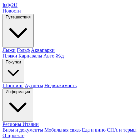
Italy
2U
Новости
Путешествия
Лыжи
Гольф
Аквапарки
Пляжи
Карнавалы
Авто
Ж/д
Покупки
Шоппинг
Аутлеты
Недвижимость
Информация
Регионы Италии
Визы и документы
Мобильная связь
Еда и вино
СПА и термы
О проекте