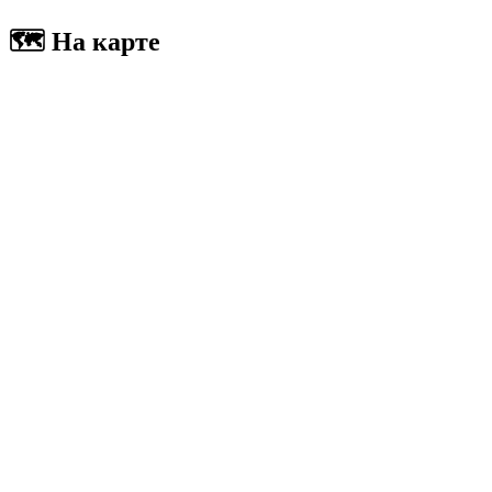
🗺
На карте