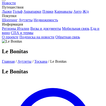
Новости
Путешествия
Лыжи
Гольф
Аквапарки
Пляжи
Карнавалы
Авто
Ж/д
Покупки
Шоппинг
Аутлеты
Недвижимость
Информация
Регионы Италии
Визы и документы
Мобильная связь
Еда и
вино
СПА и термы
О проекте
Подписка на новости
Обратная связь
Le Bonitas
Главная
/
Аутлеты
/
Тоскана
/
Le Bonitas
Le Bonitas