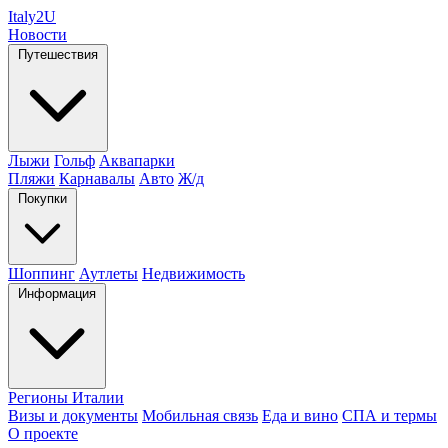
Italy
2U
Новости
Путешествия
Лыжи
Гольф
Аквапарки
Пляжи
Карнавалы
Авто
Ж/д
Покупки
Шоппинг
Аутлеты
Недвижимость
Информация
Регионы Италии
Визы и документы
Мобильная связь
Еда и вино
СПА и термы
О проекте