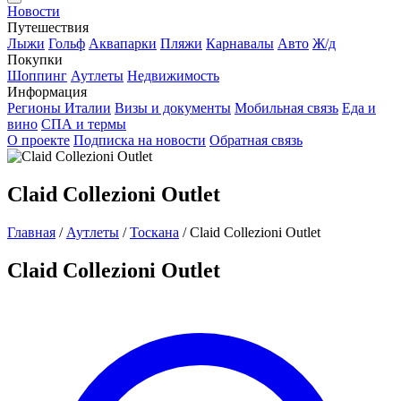
Новости
Путешествия
Лыжи
Гольф
Аквапарки
Пляжи
Карнавалы
Авто
Ж/д
Покупки
Шоппинг
Аутлеты
Недвижимость
Информация
Регионы Италии
Визы и документы
Мобильная связь
Еда и
вино
СПА и термы
О проекте
Подписка на новости
Обратная связь
Claid Collezioni Outlet
Главная
/
Аутлеты
/
Тоскана
/
Claid Collezioni Outlet
Claid Collezioni Outlet