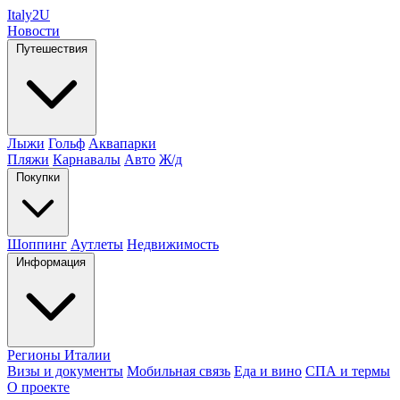
Italy
2U
Новости
Путешествия
Лыжи
Гольф
Аквапарки
Пляжи
Карнавалы
Авто
Ж/д
Покупки
Шоппинг
Аутлеты
Недвижимость
Информация
Регионы Италии
Визы и документы
Мобильная связь
Еда и вино
СПА и термы
О проекте