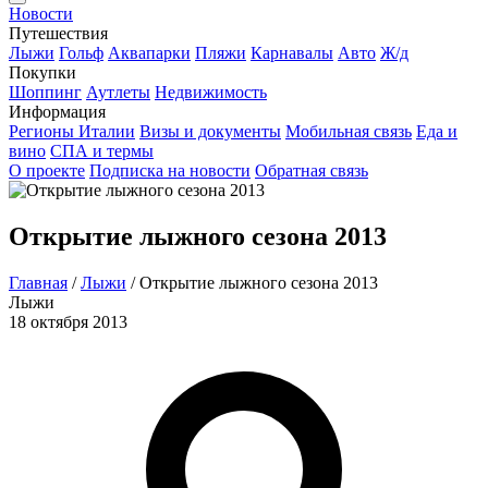
Новости
Путешествия
Лыжи
Гольф
Аквапарки
Пляжи
Карнавалы
Авто
Ж/д
Покупки
Шоппинг
Аутлеты
Недвижимость
Информация
Регионы Италии
Визы и документы
Мобильная связь
Еда и
вино
СПА и термы
О проекте
Подписка на новости
Обратная связь
Открытие лыжного сезона 2013
Главная
/
Лыжи
/
Открытие лыжного сезона 2013
Лыжи
18 октября 2013