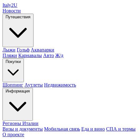
Italy
2U
Новости
Путешествия
Лыжи
Гольф
Аквапарки
Пляжи
Карнавалы
Авто
Ж/д
Покупки
Шоппинг
Аутлеты
Недвижимость
Информация
Регионы Италии
Визы и документы
Мобильная связь
Еда и вино
СПА и термы
О проекте